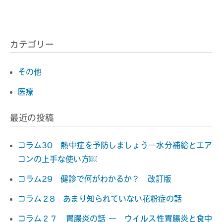
へ
の
リ
ン
カテゴリー
ク
その他
医療
最近の投稿
コラム30 熱中症を予防しましょう―水分補給とエア
コンの上手な使い方￼
コラム29 健診で何がわかるか？ 改訂版
コラム２8 あまり知られていない花粉症の話
コラム２７ 胃腸炎の話 ― ウイルス性胃腸炎と食中