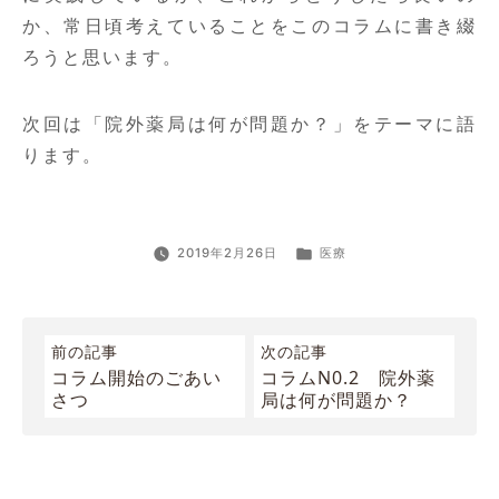
か、常日頃考えていることをこのコラムに書き綴
ろうと思います。
次回は「院外薬局は何が問題か？」をテーマに語
ります。
カ
2019年2月26日
医療
テ
ゴ
リ
ー:
前
前の記事
次の記事
コラム開始のごあい
コラムN0.2 院外薬
後
さつ
局は何が問題か？
の
記
事